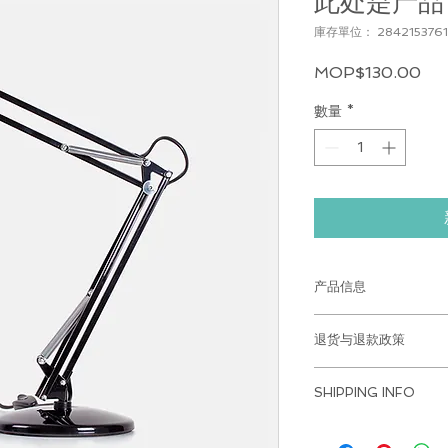
此处是产品
庫存單位： 2842153761
價
MOP$130.00
格
數量
*
产品信息
此处是产品详情。此
退货与退款政策
如尺寸、材料、保养
产品的独特之处，以
此处是退货与退款政
希望能在购买之前清
SHIPPING INFO
满意的产品。退款或
信息，让买家有信心
建立起信任关系，使
I'm a shipping policy