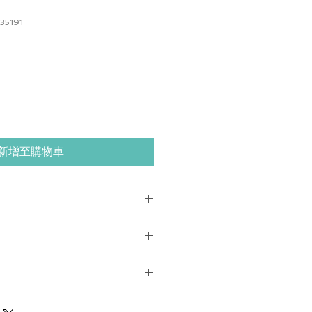
35191
新增至購物車
处适合添加有关产品的更多信息，例
和清洗说明。另外，也可在此处描述
及能给客户带来哪些好处。买家总是
策。此处适合向客户说明如何处理不
楚了解产品。所以，尽量多提供相关
退换政策应力求简单明了，这样才能
和决心购买您的产品。
客户不再有后顾之忧。
. I'm a great place to add more